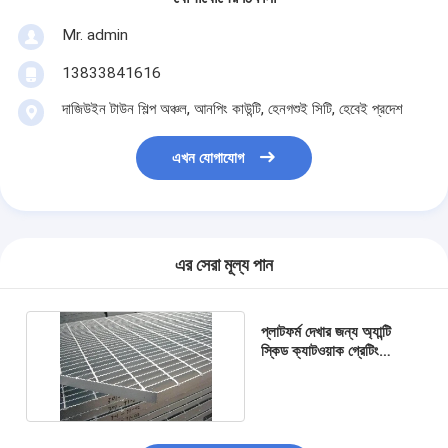
Mr. admin
13833841616
দাজিউইন টাউন শিল্প অঞ্চল, আনপিং কাউন্টি, হেনগশুই সিটি, হেবেই প্রদেশ
এখন যোগাযোগ
এর সেরা মূল্য পান
প্লাটফর্ম দেখার জন্য অ্যান্টি
স্কিড ক্যাটওয়াক গ্রেটিং
ওয়াকওয়ে হট ডিপ গ্যালভানাইজিং