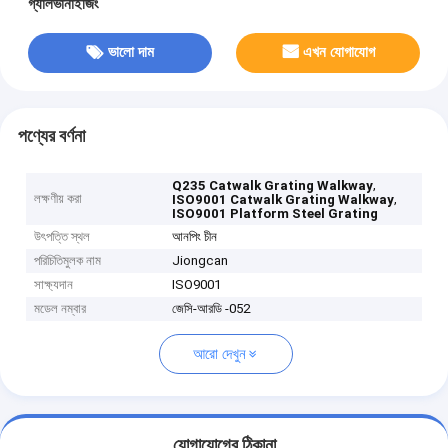
গ্যালভানাইজিং
ভালো দাম
এখন যোগাযোগ
পণ্যের বর্ণনা
,
Q235 Catwalk Grating Walkway
লক্ষণীয় করা
,
ISO9001 Catwalk Grating Walkway
ISO9001 Platform Steel Grating
উৎপত্তি স্থল
আনপিং চীন
পরিচিতিমুলক নাম
Jiongcan
সাক্ষ্যদান
ISO9001
মডেল নম্বার
জেসি-আরডি -052
আরো দেখুন
যোগাযোগের ঠিকানা