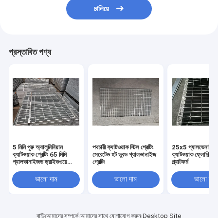
চালিয়ে
প্রস্তাবিত পণ্য
5 মিমি পুরু অ্যালুমিনিয়াম
পথচারী ক্যাটওয়াক স্টিল গ্রেটিং
25x5 গ্যালভেনাইজড
ক্যাটওয়াক গ্রেটিং 65 মিমি
সেরেটেড হট ডুবড গ্যালভানাইজ
ক্যাটওয়াক ফ্লোরিং Q
গ্যালভানাইজড ড্রাইভওয়ে
গ্রেটিং
প্ল্যাটফর্ম
গ্রেটস
ভালো দাম
ভালো দাম
ভালো দাম
বাড়ি
আমাদের সম্পর্কে
আমাদের সাথে যোগাযোগ করুন
Desktop Site