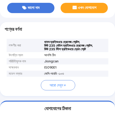
ভালো দাম
এখন যোগাযোগ
পণ্যের বর্ণনা
,
ধাতব ড্রাইভওয়ে ড্রেনেজ গ্রেটস
লক্ষণীয় করা
,
কিউ 235 মেটাল ড্রাইভওয়ে ড্রেনেজ গ্রেটস
কিউ 235 স্টিল ড্রাইভওয়ে ড্রেন গ্রেট
উৎপত্তি স্থল
আনপিং চীন
পরিচিতিমুলক নাম
Jiongcan
সাক্ষ্যদান
ISO9001
মডেল নম্বার
জেসি-আরডি -১০৩
আরো দেখুন
যোগাযোগের ঠিকানা