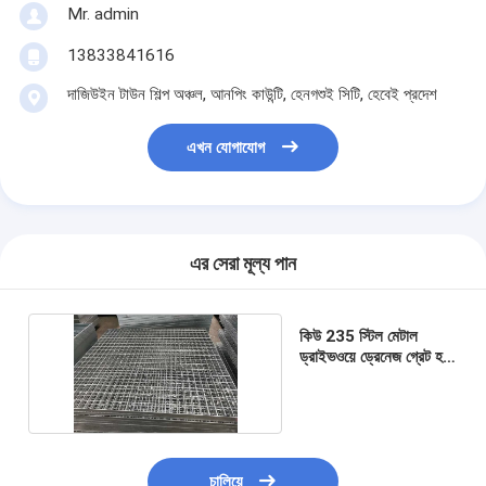
Mr. admin
13833841616
দাজিউইন টাউন শিল্প অঞ্চল, আনপিং কাউন্টি, হেনগশুই সিটি, হেবেই প্রদেশ
এখন যোগাযোগ
এর সেরা মূল্য পান
কিউ 235 স্টিল মেটাল
ড্রাইভওয়ে ড্রেনেজ গ্রেট হট
ডুবড গ্যালভানাইজড
চালিয়ে