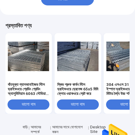
প্রস্তাবিত পণ্য
দাঁতযুক্ত গ্যালভানাইজড স্টিল
স্কিড প্রুফ কার্বন স্টিল
304 এসএস 316SS 
ড্রাইভওয়ে গ্রেডিং গ্রেডিং
ড্রাইভওয়ে ড্রেনেজ 65x5 মিমি
ইস্পাত ড্রাইভওয়ে গ্র
অ্যালুমিনিয়াম 6063 স্টেডিয়াম
ফ্লোর ওয়াকওয়ে গ্রেট করে
মিটার দৈর্ঘ্য উচ্চ শক্তি
ড্রেনের জন্য
ভালো দাম
ভালো দাম
ভালো দাম
বাড়ি
আমাদের
আমাদের সাথে যোগাযোগ
Desktop
Site
সম্পর্কে
করুন