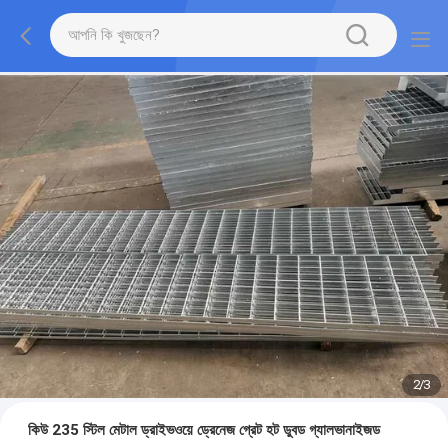
2
/
3
কিউ 235 স্টিল মেটাল ড্রাইভওয়ে ড্রেনেজ গ্রেট হট ডুবড গ্যালভানাইজড