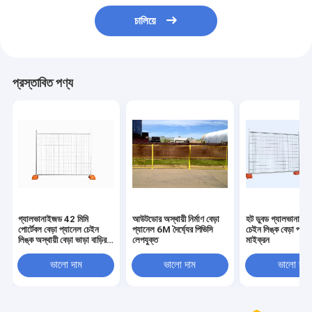
চালিয়ে
প্রস্তাবিত পণ্য
গ্যালভানাইজড 42 মিমি
আউটডোর অস্থায়ী নির্মাণ বেড়া
হট ডুবড গ্যালভানাইজড
পোর্টেবল বেড়া প্যানেল চেইন
প্যানেল 6M দৈর্ঘ্যের পিভিসি
চেইন লিঙ্ক বেড়া প্য
লিঙ্ক অস্থায়ী বেড়া ভাড়া বাড়ির
লেপযুক্ত
মাইক্রন
জন্য
ভালো দাম
ভালো দাম
ভালো দাম