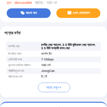
মূল্য：discussible
MOQ：100 সেট
ভালো দাম
এখন যোগাযোগ
পণ্যের বর্ণনা
,
,
চলনীয় বেড়া প্যানেল
3.5 মিমি মুভিয়েবল বেড়া প্যানেল
লক্ষণীয় করা
3.5 মিমি অস্থায়ী ধাতব বেড়া
উৎপত্তি স্থল
আনপিং চীন
ডেলিভারি সময়
7-10days
ন্যূনতম চাহিদার পরিমাণ
100 সেট
পরিচিতিমুলক নাম
JiongCan
পরিশোধের শর্ত
টি / টি
আরো দেখুন