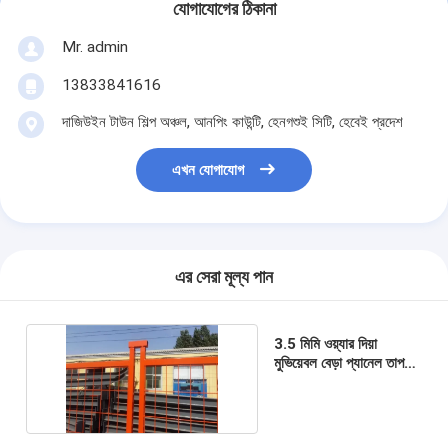
যোগাযোগের ঠিকানা
Mr. admin
13833841616
দাজিউইন টাউন শিল্প অঞ্চল, আনপিং কাউন্টি, হেনগশুই সিটি, হেবেই প্রদেশ
এখন যোগাযোগ
এর সেরা মূল্য পান
3.5 মিমি ওয়্যার দিয়া
মুভিয়েবল বেড়া প্যানেল তাপ
চিকিত্সা অস্থায়ী ধাতু বেড়া