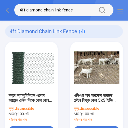
4ft Diamond Chain Link Fence
(4)
দস্তা অ্যালুমিনিয়াম এলোয়
ওডিএম স্মুথ সারফেস ডায়মন্ড
ডায়মন্ড চেইন লিংক বেড়া রোল
চেইন লিঙ্ক বেড়া 5x5 ইঞ্চি
50x50 মিমি 4 ফুট
পিভিসি লেপযুক্ত
মূল্য:
discussible
মূল্য:
discussible
MOQ:
100 সেট
MOQ:
100 সেট
সর্বশেষ দাম পান
সর্বশেষ দাম পান