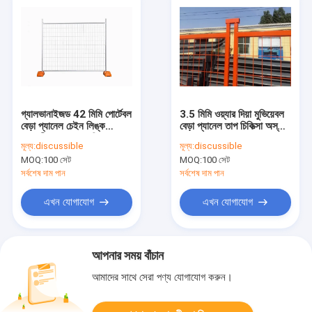
গ্যালভানাইজড 42 মিমি পোর্টেবল
3.5 মিমি ওয়্যার দিয়া মুভিয়েবল
বেড়া প্যানেল চেইন লিঙ্ক
বেড়া প্যানেল তাপ চিকিত্সা অস্থায়ী
অস্থায়ী বেড়া ভাড়া বাড়ির জন্য
ধাতু বেড়া
মূল্য:
discussible
মূল্য:
discussible
MOQ:
100 সেট
MOQ:
100 সেট
সর্বশেষ দাম পান
সর্বশেষ দাম পান
এখন যোগাযোগ
এখন যোগাযোগ
আপনার সময় বাঁচান
আমাদের সাথে সেরা পণ্য যোগাযোগ করুন।