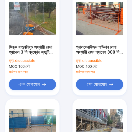
জিঙ্ক ধাতুপট্টাবৃত অস্থায়ী বেড়া
গ্যালভেনাইজড পাউডার লেপা
প্যানেল 3 মি প্রস্থের অ্যান্টি
অস্থায়ী বেড়া প্যানেল 300 মিমি
জারা চেইন লিংক বেড়া
কাস্টমাইজড রঙ
মূল্য:
discussible
মূল্য:
discussible
MOQ:
100 সেট
MOQ:
100 সেট
সর্বশেষ দাম পান
সর্বশেষ দাম পান
এখন যোগাযোগ
এখন যোগাযোগ
বাড়ি
পণ্য
আমাদের সম্পর্কে