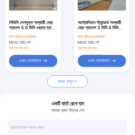
কারখানা ভ্রমণ
মান নিয়ন্ত্রণ
পিভিসি লেপযুক্ত অস্থায়ী বেড়া
অস্ট্রেলিয়ান স্ট্যান্ডার্ড অস্থায়ী
প্যানেল 5.0 মিমি ওয়্যার ব্যাসের
বেড়া প্যানেল 3 মিমি 4 মিমি
যোগাযোগ করুন
তাপ চিকিত্সা করা হয়
ওয়্যার দিয়া হিট ট্রিটেড
মূল্য:
discussible
মূল্য:
discussible
MOQ:
100 সেট
MOQ:
100 সেট
উদ্ধৃতির জন্য আবেদন
সর্বশেষ দাম পান
সর্বশেষ দাম পান
এখন যোগাযোগ
এখন যোগাযোগ
ঝালাই ইস্পাত গ্রেটিং
আরো দেখুন
ক্যাটওয়াক ইস্পাত গ্রেটিং
ইস্পাত গ্রেটিং প্লেট
একটি বার্তা রেখে যান
আমরা দ্রুত উত্তর দেব
সিঁড়ি ট্রেডস স্টিল গ্রেটিং
ইস্পাত ড্রাইভওয়ে গ্রেটস গ্রেটিং