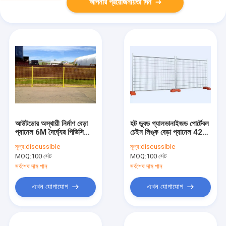
আপনার প্রয়োজনীয়তা দিন
আউটডোর অস্থায়ী নির্মাণ বেড়া
হট ডুবড গ্যালভানাইজড পোর্টেবল
প্যানেল 6M দৈর্ঘ্যের পিভিসি
চেইন লিঙ্ক বেড়া প্যানেল 42
লেপযুক্ত
মাইক্রন
মূল্য:
discussible
মূল্য:
discussible
MOQ:
100 সেট
MOQ:
100 সেট
সর্বশেষ দাম পান
সর্বশেষ দাম পান
এখন যোগাযোগ
এখন যোগাযোগ